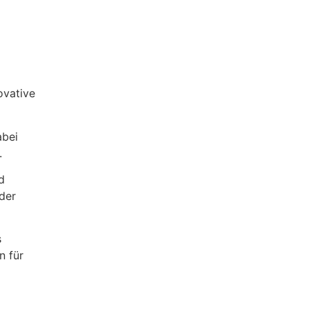
ovative
abei
.
d
oder
s
n für