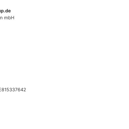
up.de
ign mbH
DE815337642