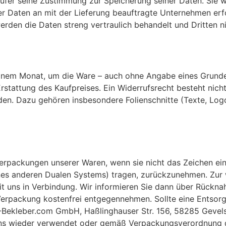
ufer seine Zustimmung zur Speicherung seiner Daten. Sie w
r Daten an mit der Lieferung beauftragte Unternehmen erfo
erden die Daten streng vertraulich behandelt und Dritten n
 einem Monat, um die Ware – auch ohne Angabe eines Grund
tattung des Kaufpreises. Ein Widerrufsrecht besteht nicht
n. Dazu gehören insbesondere Folienschnitte (Texte, Logos 
erpackungen unserer Waren, wenn sie nicht das Zeichen ei
nes anderen Dualen Systems) tragen, zurückzunehmen. Zur 
t uns in Verbindung. Wir informieren Sie dann über Rückna
rpackung kostenfrei entgegennehmen. Sollte eine Entsorg
IE-Bekleber.com GmbH, Haßlinghauser Str. 156, 58285 Gevel
ns wieder verwendet oder gemäß Verpackungsverordnung d