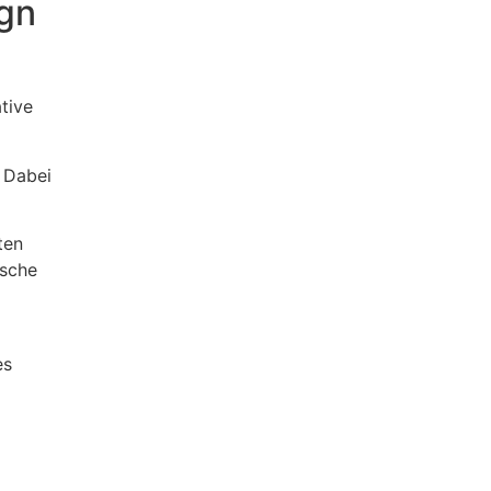
gn
tive
. Dabei
ten
ische
es