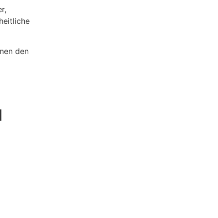
r,
eitliche
nnen den
l