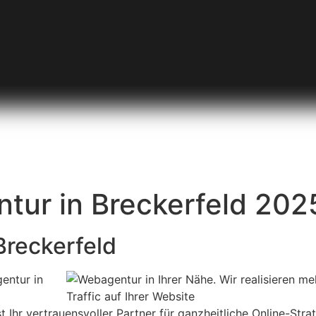
ur in Breckerfeld 202
Breckerfeld
entur in
t Ihr vertrauensvoller Partner für ganzheitliche Online-Stra