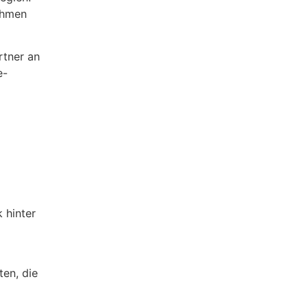
nehmen
rtner an
e-
 hinter
ten, die