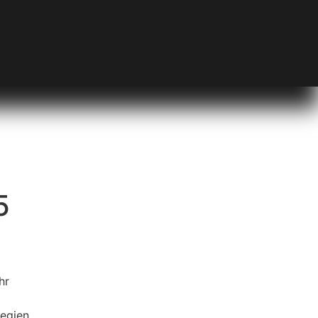
5
tegien.