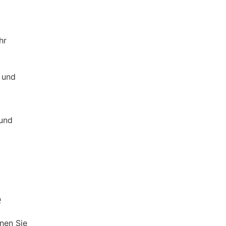
 und
 und
e
nen Sie