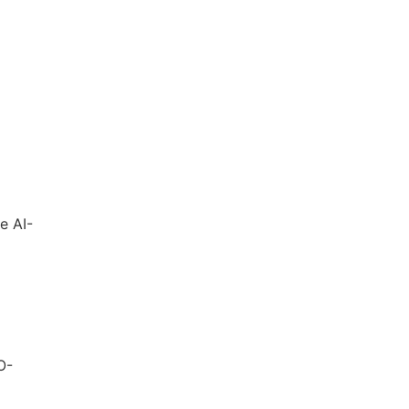
e AI-
O-