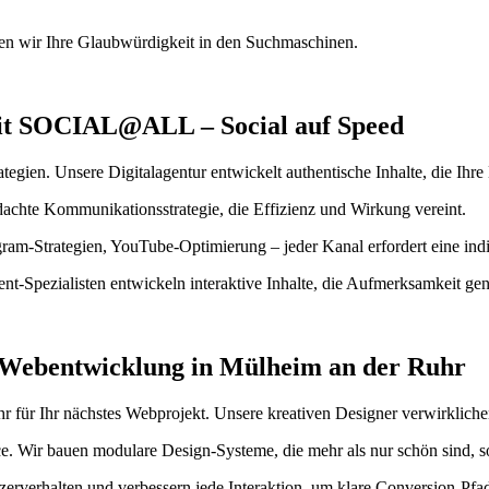
hen wir Ihre Glaubwürdigkeit in den Suchmaschinen.
mit SOCIAL@ALL – Social auf Speed
egien. Unsere Digitalagentur entwickelt authentische Inhalte, die Ihre 
hdachte Kommunikationsstrategie, die Effizienz und Wirkung vereint.
gram-Strategien, YouTube-Optimierung – jeder Kanal erfordert eine in
ent-Spezialisten entwickeln interaktive Inhalte, die Aufmerksamkeit ge
 Webentwicklung in Mülheim an der Ruhr
ür Ihr nächstes Webprojekt. Unsere kreativen Designer verwirklichen
ce. Wir bauen modulare Design-Systeme, die mehr als nur schön sind, 
tzerverhalten und verbessern jede Interaktion, um klare Conversion-Pfa