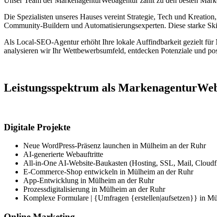
Unser Team der MarkenagenturWebagentur zählt zu den besten Marken
Die Spezialisten unseres Hauses vereint Strategie, Tech und Kreation
Community-Buildern und Automatisierungsexperten. Diese starke Skil
Als Local-SEO-Agentur erhöht Ihre lokale Auffindbarkeit gezielt fü
analysieren wir Ihr Wettbewerbsumfeld, entdecken Potenziale und pos
Leistungsspektrum als MarkenagenturWeba
Digitale Projekte
Neue WordPress-Präsenz launchen in Mülheim an der Ruhr
AI-generierte Webauftritte
All-in-One AI-Website-Baukasten (Hosting, SSL, Mail, Cloudflar
E-Commerce-Shop entwickeln in Mülheim an der Ruhr
App-Entwicklung in Mülheim an der Ruhr
Prozessdigitalisierung in Mülheim an der Ruhr
Komplexe Formulare | {Umfragen {erstellen|aufsetzen}} in M
Online Marketing