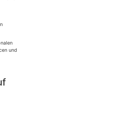
en
onalen
ncen und
uf