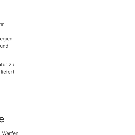
tegien.
 und
ntur zu
liefert
e
. Werfen