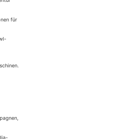
entur
nen für
wl-
schinen.
mpagnen,
dia-