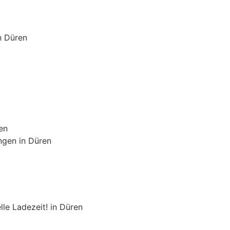
n Düren
en
ngen in Düren
le Ladezeit! in Düren