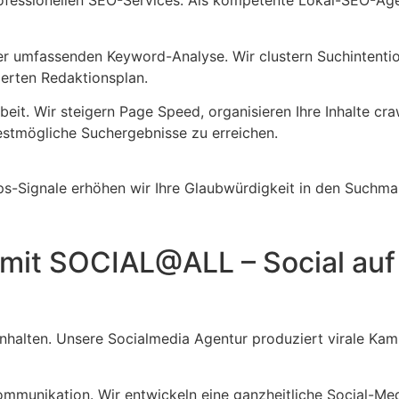
rofessionellen SEO-Services. Als kompetente Lokal-SEO-Ag
r umfassenden Keyword-Analyse. Wir clustern Suchintentio
ierten Redaktionsplan.
eit. Wir steigern Page Speed, organisieren Ihre Inhalte cra
estmögliche Suchergebnisse zu erreichen.
ps-Signale erhöhen wir Ihre Glaubwürdigkeit in den Suchma
– mit SOCIAL@ALL – Social auf
Inhalten. Unsere Socialmedia Agentur produziert virale Ka
ommunikation. Wir entwickeln eine ganzheitliche Social-Me