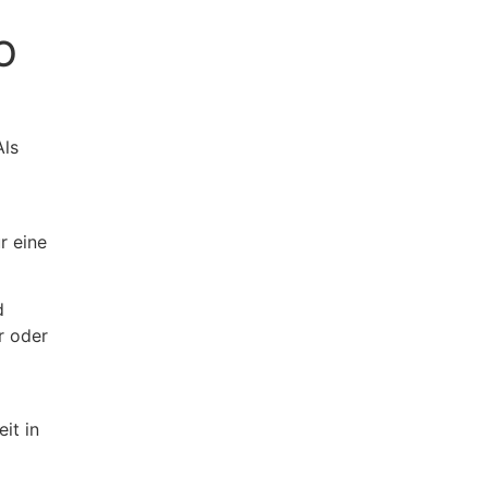
O
Als
r eine
d
r oder
it in