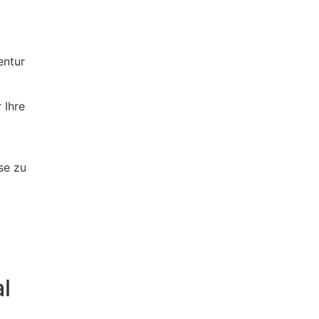
entur
 Ihre
se zu
l