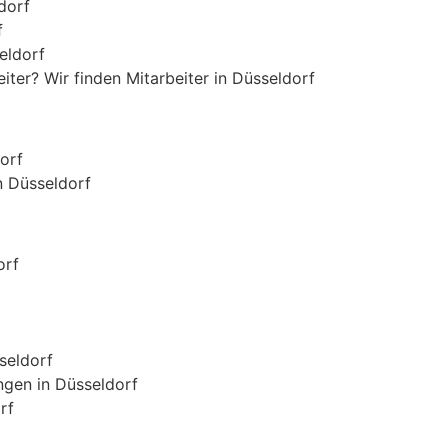
dorf
f
eldorf
iter? Wir finden Mitarbeiter in Düsseldorf
orf
n Düsseldorf
orf
seldorf
gen in Düsseldorf
rf