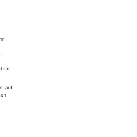
e-
htbar
n, auf
nen