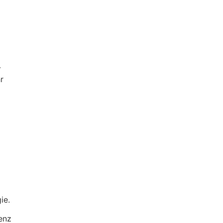
-
r
ie.
enz