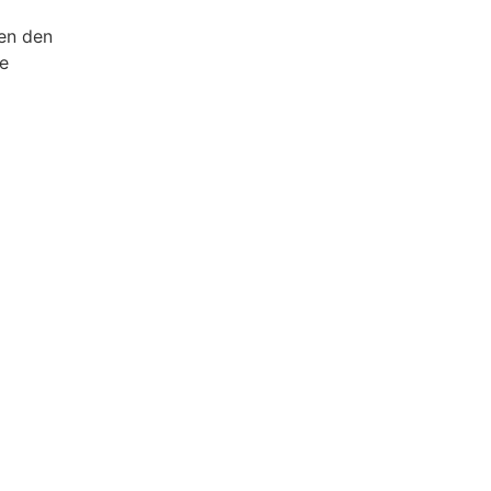
nen den
le