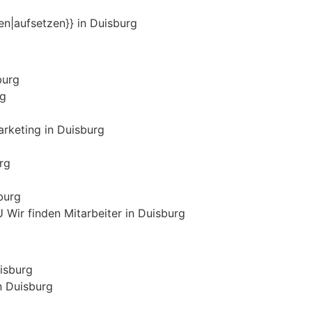
len|aufsetzen}} in Duisburg
burg
rg
rketing in Duisburg
rg
burg
 Wir finden Mitarbeiter in Duisburg
uisburg
n Duisburg