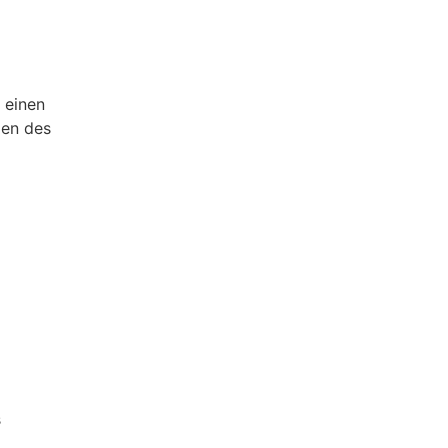
 einen
gen des
s