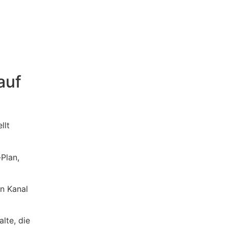
auf
llt
Plan,
en Kanal
lte, die