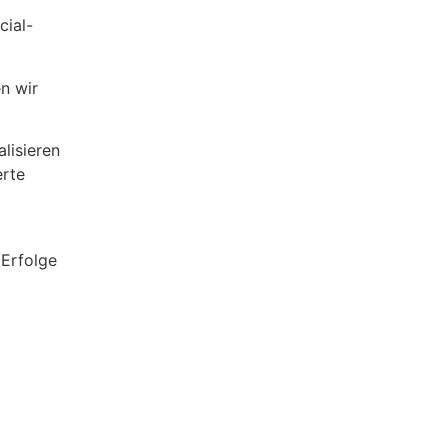
cial-
n wir
lisieren
erte
 Erfolge