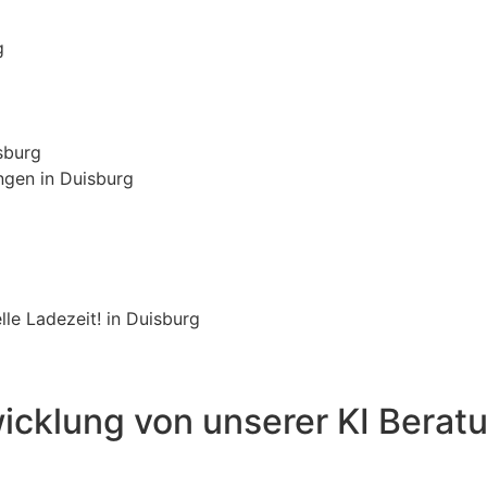
g
sburg
gen in Duisburg
le Ladezeit! in Duisburg
icklung von unserer KI Berat