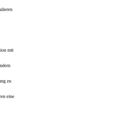
ulieren
sion mit
ondern
ung zu
ren eine