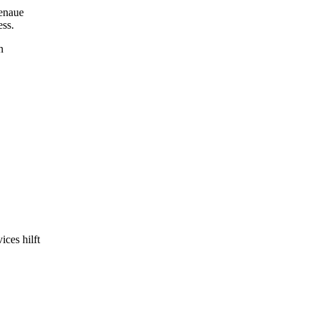
genaue
ess.
n
ices hilft