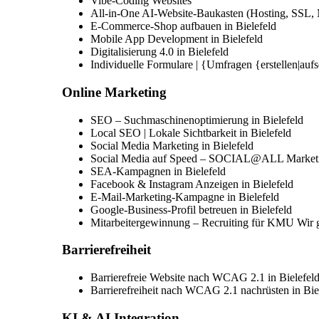
Vibe-Coding Websites
All-in-One AI-Website-Baukasten (Hosting, SSL, M
E-Commerce-Shop aufbauen in Bielefeld
Mobile App Development in Bielefeld
Digitalisierung 4.0 in Bielefeld
Individuelle Formulare | {Umfragen {erstellen|aufs
Online Marketing
SEO – Suchmaschinenoptimierung in Bielefeld
Local SEO | Lokale Sichtbarkeit in Bielefeld
Social Media Marketing in Bielefeld
Social Media auf Speed – SOCIAL@ALL Marketin
SEA-Kampagnen in Bielefeld
Facebook & Instagram Anzeigen in Bielefeld
E-Mail-Marketing-Kampagne in Bielefeld
Google-Business-Profil betreuen in Bielefeld
Mitarbeitergewinnung – Recruiting für KMU Wir g
Barrierefreiheit
Barrierefreie Website nach WCAG 2.1 in Bielefel
Barrierefreiheit nach WCAG 2.1 nachrüsten in Bie
KI & AI Integration