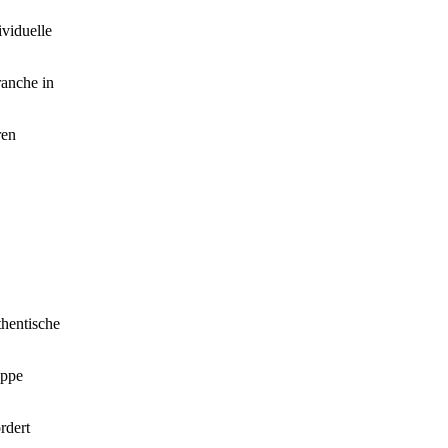
viduelle
ranche in
ren
thentische
uppe
rdert