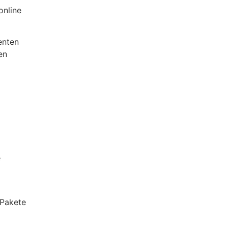
online
enten
en
e
-Pakete