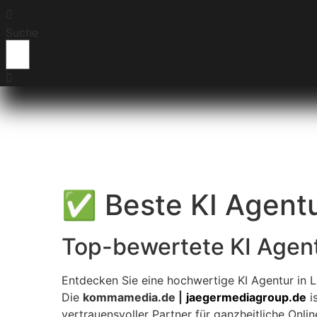
Suche
✅ Beste KI Agentu
Top-bewertete KI Agent
Entdecken Sie eine hochwertige KI Agentur in L
Die
kommamedia.de |
jaegermediagroup.de
is
vertrauensvoller Partner für ganzheitliche Onlin