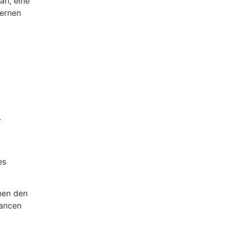
an, eine
dernen
.
es
nnen den
hancen