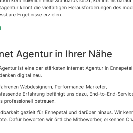
tion kontinuierlich neue Standards setzt, kommt es darauf 
etagentur kennt die vielfältigen Herausforderungen des mo
essbare Ergebnisse erzielen.
n
rnet Agentur in Ihrer Nähe
gentur ist eine der stärksten Internet Agentur in Ennepetal
denken digital neu.
rfahrenen Webdesignern, Performance-Marketer,
mfassende Erfahrung befähigt uns dazu, End-to-End-Servic
s professionell betreuen.
ndbarkeit gezielt für Ennepetal und darüber hinaus. Wir ke
pte. Dafür bewerten wir örtliche Mitbewerber, erkennen C