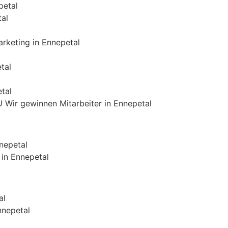
petal
tal
rketing in Ennepetal
tal
tal
U Wir gewinnen Mitarbeiter in Ennepetal
nepetal
 in Ennepetal
al
nnepetal