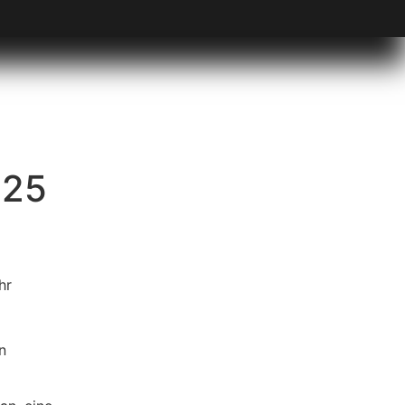
025
n