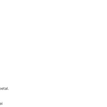
etal.
ei