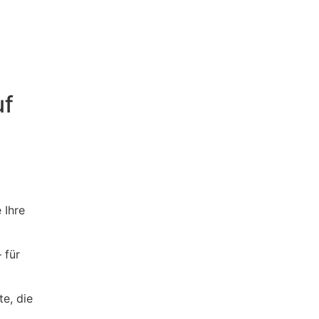
uf
 Ihre
 für
te, die