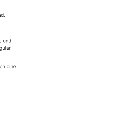
nd.
e und
gular
en eine