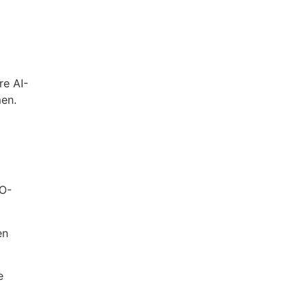
re AI-
men.
EO-
en
e