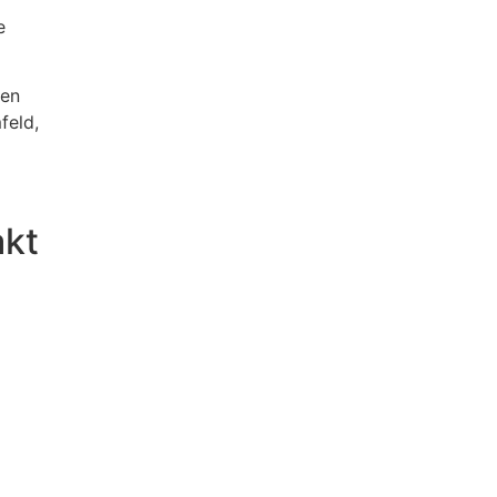
e
den
feld,
akt