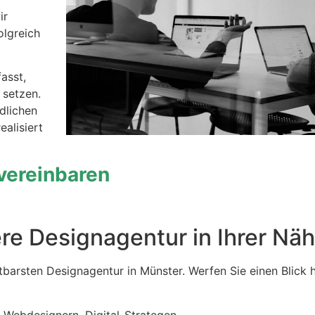
ir
olgreich
asst,
 setzen.
dlichen
alisiert
 vereinbaren
re Designagentur in Ihrer Nä
tbarsten Designagentur in Münster. Werfen Sie einen Blick h
Webdesignern, Digital-Strategen,