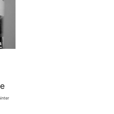
he
inter