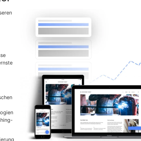
seren
sse
ernste
d
ischen
logien
shing-
ierung