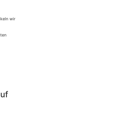
keln wir
sten
auf