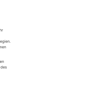
tegien.
hmen
nen
 des