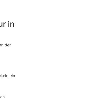
r in
an der
keln ein
gen