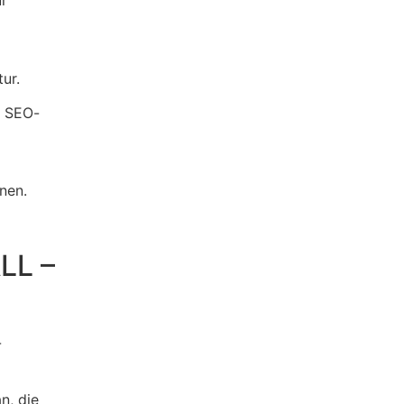
ur
ur.
e SEO-
nen.
LL –
-
n, die