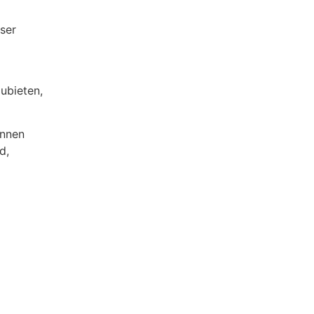
nser
ubieten,
ennen
d,